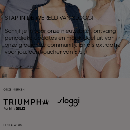
STAP IN DE WERELD VAN SLOGGI
Schrijf je in voor onze nieuwsbrief, ontvang
periodieke updates en maak deel uit van
onze groeiende community. En als extraatje
voor jou: een voucher van 5 € ;)
JA, SCHRIJF ME IN!
ONZE MERKEN
FOLLOW US