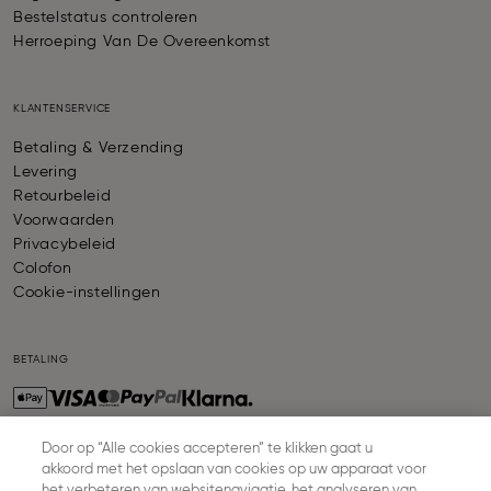
Bestelstatus controleren
Herroeping Van De Overeenkomst
KLANTENSERVICE
Betaling & Verzending
Levering
Retourbeleid
Voorwaarden
Privacybeleid
Colofon
Cookie-instellingen
BETALING
Door op “Alle cookies accepteren” te klikken gaat u
akkoord met het opslaan van cookies op uw apparaat voor
VERZENDING
het verbeteren van websitenavigatie, het analyseren van