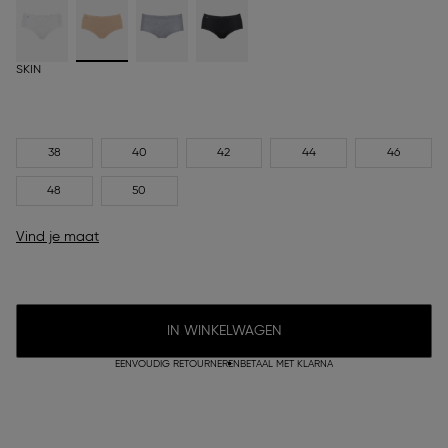
SKIN
38
40
42
44
46
48
50
Vind je maat
IN WINKELWAGEN
EENVOUDIG RETOURNEREN
BETAAL MET KLARNA