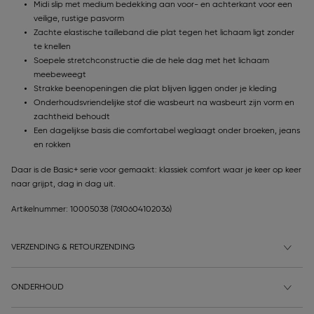
Midi slip met medium bedekking aan voor- en achterkant voor een
veilige, rustige pasvorm
Zachte elastische tailleband die plat tegen het lichaam ligt zonder
te knellen
Soepele stretchconstructie die de hele dag met het lichaam
meebeweegt
Strakke beenopeningen die plat blijven liggen onder je kleding
Onderhoudsvriendelijke stof die wasbeurt na wasbeurt zijn vorm en
zachtheid behoudt
Een dagelijkse basis die comfortabel weglaagt onder broeken, jeans
en rokken
Daar is de Basic+ serie voor gemaakt: klassiek comfort waar je keer op keer
naar grijpt, dag in dag uit.
Artikelnummer: 10005038
(7610604102036)
VERZENDING & RETOURZENDING
ONDERHOUD