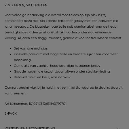
95% KATOEN, 5% ELASTAAN
Voor volledige bedekking die overal moeiteloos op zijn plek blijft,
combineert deze midi slip zachte katoenen jersey met een pasvorm die
lang meegaat. De klassieke hoge taille sluit comfortabel rond de heup,
terwijl gladde naden je silhouet strak houden onder nauwsluitende
kleding. Al jaren een sloggi-favoriet, gemaakt voor betrouwbaar comfort.
Set van drie midi slips
Klassieke pasvorm met hoge taille en bredere zijkanten voor meer
bedekking
Gemaakt van zachte, hoogwaardige katoenen jersey
Gladde naden die onzichtbaar blijven onder strakke kleding
Behoudt vorm en kleur, was na was
Comfort begint vlak bij je huid, met een midi slip waarop je dag in, dag uit
kunt rekenen.
Artikelnummer: 10107163
(7613114079270)
3-PACK
VERZENDING & RETOURZENDING