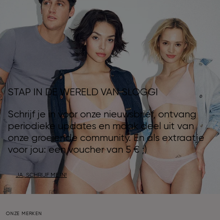
STAP IN DE WERELD VAN SLOGGI
Schrijf je in voor onze nieuwsbrief, ontvang
periodieke updates en maak deel uit van
onze groeiende community. En als extraatje
voor jou: een voucher van 5 € ;)
JA, SCHRIJF ME IN!
ONZE MERKEN