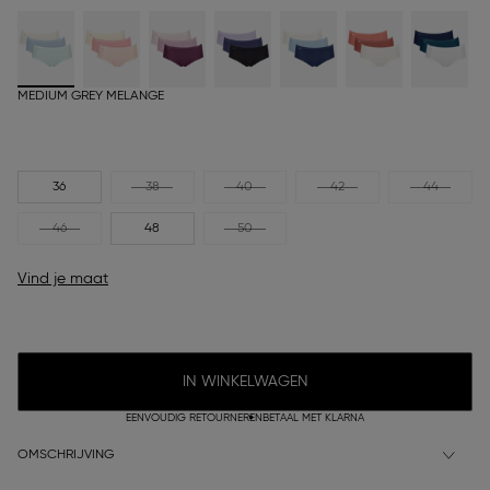
MEDIUM GREY MELANGE
36
38
40
42
44
46
48
50
Vind je maat
IN WINKELWAGEN
EENVOUDIG RETOURNEREN
BETAAL MET KLARNA
OMSCHRIJVING