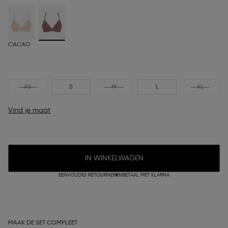
CACAO
XS
S
M
L
XL
Vind je maat
IN WINKELWAGEN
EENVOUDIG RETOURNEREN
BETAAL MET KLARNA
MAAK DE SET COMPLEET