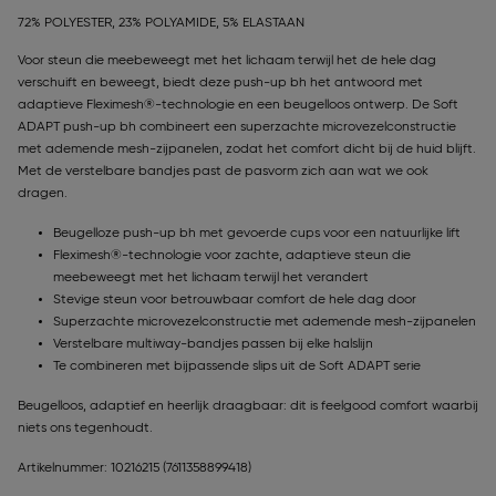
72% POLYESTER, 23% POLYAMIDE, 5% ELASTAAN
Voor steun die meebeweegt met het lichaam terwijl het de hele dag
verschuift en beweegt, biedt deze push-up bh het antwoord met
adaptieve Fleximesh®-technologie en een beugelloos ontwerp. De Soft
ADAPT push-up bh combineert een superzachte microvezelconstructie
met ademende mesh-zijpanelen, zodat het comfort dicht bij de huid blijft.
Met de verstelbare bandjes past de pasvorm zich aan wat we ook
dragen.
Beugelloze push-up bh met gevoerde cups voor een natuurlijke lift
Fleximesh®-technologie voor zachte, adaptieve steun die
meebeweegt met het lichaam terwijl het verandert
Stevige steun voor betrouwbaar comfort de hele dag door
Superzachte microvezelconstructie met ademende mesh-zijpanelen
Verstelbare multiway-bandjes passen bij elke halslijn
Te combineren met bijpassende slips uit de Soft ADAPT serie
Beugelloos, adaptief en heerlijk draagbaar: dit is feelgood comfort waarbij
niets ons tegenhoudt.
Artikelnummer: 10216215
(7611358899418)