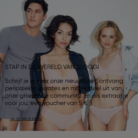
STAP IN DE WERELD VAN SLOGGI
Schrijf je in voor onze nieuwsbrief, ontvang
periodieke updates en maak deel uit van
onze groeiende community. En als extraatje
voor jou: een voucher van 5 € ;)
JA, SCHRIJF ME IN!