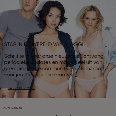
STAP IN DE WERELD VAN SLOGGI
Schrijf je in voor onze nieuwsbrief, ontvang
periodieke updates en maak deel uit van
onze groeiende community. En als extraatje
voor jou: een voucher van 5 € ;)
JA, SCHRIJF ME IN!
ONZE MERKEN