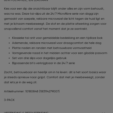
88% POLYAMIDE, 12% ELASTAAN
Kies voor een slip die onzichtbaar blijft onder alles en zijn vorm behoudt,
was na was. Deze tai-slips uit de 24/7 Microfibre serie van sloggi zijn
gemaakt van soepele, rekbare microvezel die licht tegen de huid ligt en
met je lichaam meebeweegt. De stof en de platte afwerking zorgen voor
onopvallend comfort vanaf het moment dat je ze aantrekt.
Klassieke tai-snit voor gemiddelde bedekking en een tijdloze look
Ademende, rekbare microvezel voor draagcomfort de hele dag
Platte naden en randen met betrouwbare vormvastheid
Vormgevende naad in het midden achter voor een gladde pasvorm
Set van drie slips voor dagelijks gebruik
Bijpassende bh's verkrijgbaar in de 24/7 serie
Zacht, betrouwbaar en heerlijk om in te leven: dit is het soort basics waar
je steeds opnieuw naar grijpt. Comfort dat met je meebeweegt, zonder
dat iets je in de weg zit.
Artikelnummer: 10180848
(7613114279007)
3-PACK