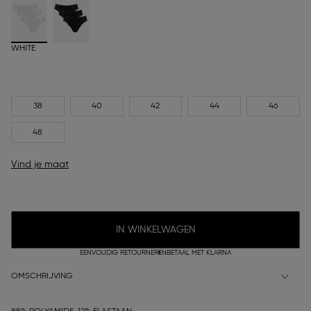
WHITE
38
40
42
44
46
48
Vind je maat
IN WINKELWAGEN
EENVOUDIG RETOURNEREN
BETAAL MET KLARNA
OMSCHRIJVING