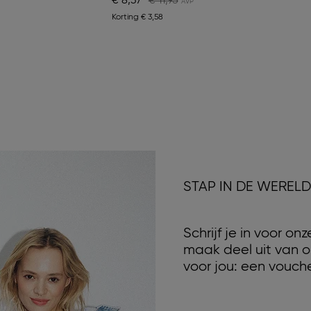
€ 8,37
€ 11,95
Korting
€ 3,58
STAP IN DE WEREL
Schrijf je in voor o
maak deel uit van o
voor jou: een vouche