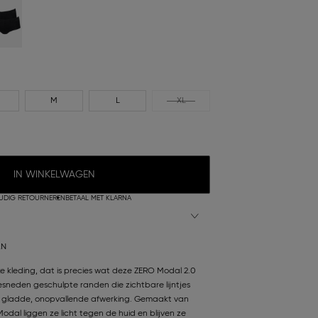
M
L
XL
IN WINKELWAGEN
UDIG RETOURNEREN
BETAAL MET KLARNA
AN
 kleding, dat is precies wat deze ZERO Modal 2.0
esneden geschulpte randen die zichtbare lijntjes
n gladde, onopvallende afwerking. Gemaakt van
Modal liggen ze licht tegen de huid en blijven ze