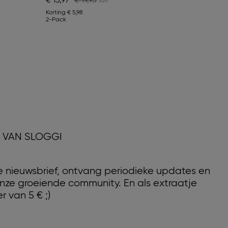
€ 13,97
€ 19,95
Korting
€ 5,98
2-Pack
D VAN SLOGGI
nze nieuwsbrief, ontvang periodieke updates en
nze groeiende community. En als extraatje
r van 5 € ;)