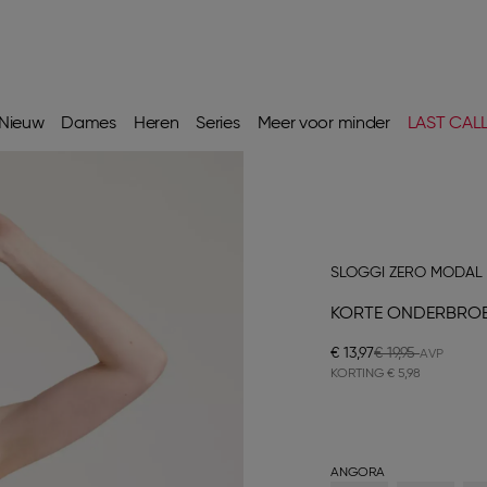
Nieuw
Dames
Heren
Series
Meer voor minder
LAST CAL
SLOGGI ZERO MODAL 
KORTE ONDERBRO
€ 13,97
€ 19,95
KORTING
€ 5,98
ANGORA