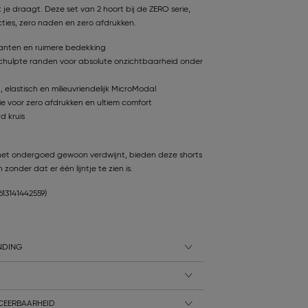
 je draagt. Deze set van 2 hoort bij de ZERO serie,
ties, zero naden en zero afdrukken.
kanten en ruimere bedekking
hulpte randen voor absolute onzichtbaarheid onder
elastisch en milieuvriendelijk MicroModal
e voor zero afdrukken en ultiem comfort
d kruis
t het ondergoed gewoon verdwijnt, bieden deze shorts
zonder dat er één lijntje te zien is.
7613141442559)
NDING
CEERBAARHEID