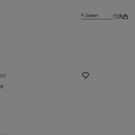
Zoeken
L
2.0
EK