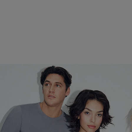
€ 8,37
€ 11,95
Korting
€ 3,58