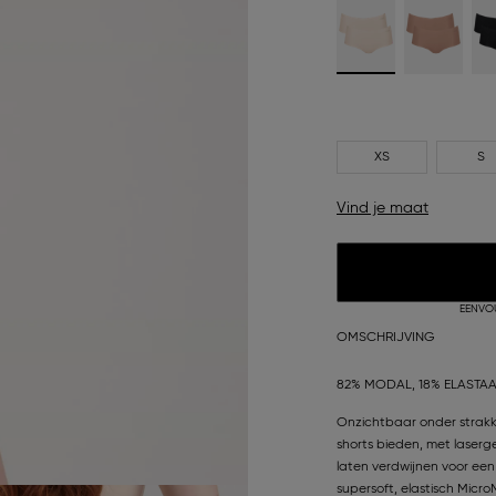
XS
S
Vind je maat
EENVO
OMSCHRIJVING
82% MODAL, 18% ELASTA
Onzichtbaar onder strakke
shorts bieden, met laserg
laten verdwijnen voor ee
supersoft, elastisch Micro