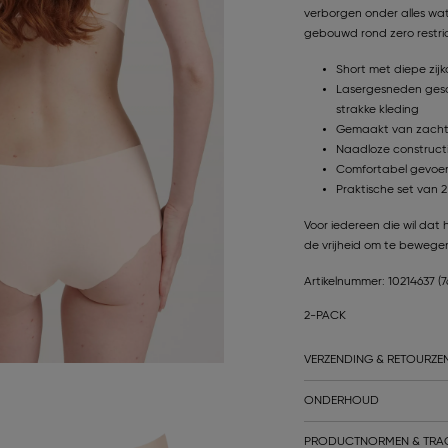
verborgen onder alles wat
gebouwd rond zero restric
Short met diepe zij
Lasergesneden gesc
strakke kleding
Gemaakt van zacht, 
Naadloze constructi
Comfortabel gevoer
Praktische set van 2
Voor iedereen die wil da
de vrijheid om te bewegen 
Artikelnummer: 10214637
(
2-PACK
VERZENDING & RETOURZE
ONDERHOUD
PRODUCTNORMEN & TRA