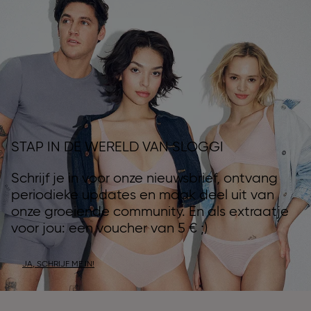
STAP IN DE WERELD VAN SLOGGI
Schrijf je in voor onze nieuwsbrief, ontvang
periodieke updates en maak deel uit van
onze groeiende community. En als extraatje
voor jou: een voucher van 5 € ;)
JA, SCHRIJF ME IN!