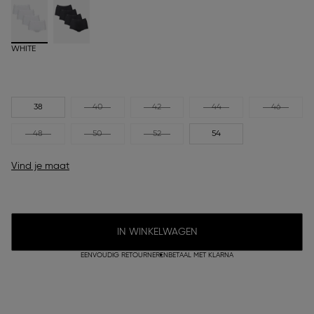
WHITE
38
40
42
44
46
48
50
52
54
Vind je maat
IN WINKELWAGEN
EENVOUDIG RETOURNEREN
BETAAL MET KLARNA