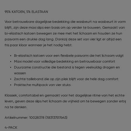
95% KATOEN, 5% ELASTAAN
Voor betrouwbare dagelijkse bedekking die wasbeurt na wasbeurt in vorm
blijft, zijn deze maxi slips een basis om op verder te bouwen. Gemaakt van
bi-elastisch katoen bewegen ze mee met het lichaam en houden ze hun
pasvorm een drukke dag lang. Dankzij deze set van vier ligt er altijd een
fris paar klaar wanneer je het nodig hebt.
Bi-elastisch katoen voor een flexibele pasvorm die het lichaam volgt
Maxi model voor volledige bedekking en betrouwbaar comfort
Duurzame constructie die bestand is tegen veelvuldig dragen en
wassen
Zachte tailleband die op zijn plek blijft voor de hele dag comfort
Praktische multipack van vier stuks
Klassiek, comfortabel en gemaakt voor het dagelijkse ritme van het echte
leven, geven deze slips het lichaam de vrijheid om te bewegen zonder erbij
na te denken.
Artikelnummer: 10028378
(7613137517643)
4-PACK