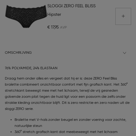
SLOGGI ZERO FEEL BLISS
Hipster
€ 17,95
OMSCHRIJVING
76% POLYAMIDE, 24% ELASTAAN
Draag hem onder alles en vergeet dat hij er is: deze ZERO Feel Bliss
bralette combineert onzichtbaar comfort met fijn grafisch kant. Het 360°
stretchkant beweegt mee met het lichaam, terwijl de vrij gesneden
golvende zoom plat tegen de huid ligt voor een pasvorm die zelfs onder
strakke kleding onzichtbaar blijft. Dit is zero restrictie en zero naden uit de
sloggi ZERO serie.
Bralette met V-hals zonder beugel en zonder voering voor zachte,
natuurlijke steun
360° stretch grafisch kant dat meebeweegt met het lichaam