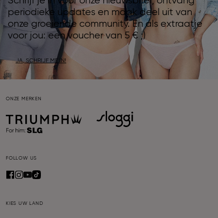
Schrijf je in voor onze nieuwsbrief, ontvang
periodieke updates en maak deel uit van
onze groeiende community. En als extraatje
voor jou: een voucher van 5 € ;)
JA, SCHRIJF ME IN!
ONZE MERKEN
FOLLOW US
KIES UW LAND