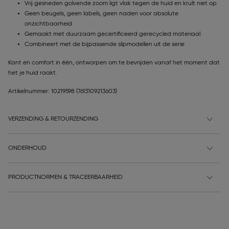
Vrij gesneden golvende zoom ligt vlak tegen de huid en krult niet op
Geen beugels, geen labels, geen naden voor absolute
onzichtbaarheid
Gemaakt met duurzaam gecertificeerd gerecycled materiaal
Combineert met de bijpassende slipmodellen uit de serie
Kant en comfort in één, ontworpen om te bevrijden vanaf het moment dat
het je huid raakt.
Artikelnummer: 10219598
(7613109213603)
VERZENDING & RETOURZENDING
ONDERHOUD
PRODUCTNORMEN & TRACEERBAARHEID