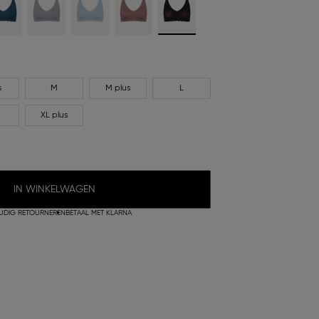
s
M
M plus
L
XL plus
IN WINKELWAGEN
UDIG RETOURNEREN
BETAAL MET KLARNA