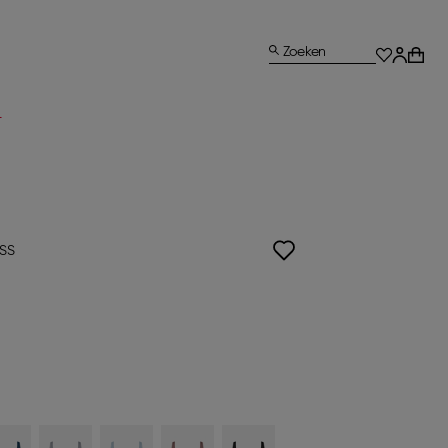
Zoeken
L
ISS