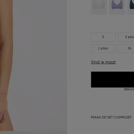
S
S plu
L plus
XL
Vind je maat
EENVO
MAAK DE SET COMPLEET