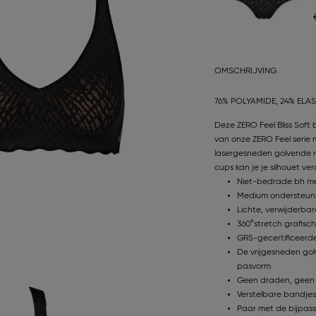
OMSCHRIJVING
76% POLYAMIDE, 24% ELA
Deze ZERO Feel Bliss Sof
van onze ZERO Feel serie 
lasergesneden golvende r
cups kan je je silhouet ve
Niet-bedrade bh m
Medium ondersteun
Lichte, verwijderbar
360°stretch grafisch
GRS-gecertificeerde
De vrijgesneden golv
pasvorm
Geen draden, geen 
Verstelbare bandjes
Paar met de bijpass