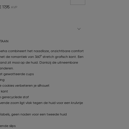
€ 17,95
STAAN
t beha combineert het naadloze, onzichtbare comfort
met de romantiek van 360° stretch grafisch kant. Een
and zit mooi op de huid. Dankzij de uitneembare
randeren.
et gewatteerde cups
ing
e cookies verbeteren je silhouet
 kant
 gerecyclede stof
ende zoom ligt vlak tegen de huid voor een krulvrije
labels, geen naden voor een tweede huid
ende slips