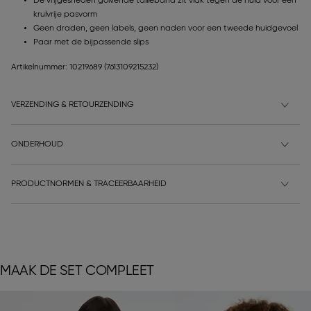
De vrijgesneden golvende tailleband zit vlak tegen de huid voor een
krulvrije pasvorm
Geen draden, geen labels, geen naden voor een tweede huidgevoel
Paar met de bijpassende slips
Artikelnummer: 10219689
(7613109215232)
VERZENDING & RETOURZENDING
ONDERHOUD
PRODUCTNORMEN & TRACEERBAARHEID
MAAK DE SET COMPLEET