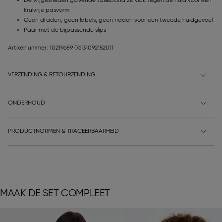
De vrijgesneden golvende tailleband zit vlak tegen de huid voor een
krulvrije pasvorm
Geen draden, geen labels, geen naden voor een tweede huidgevoel
Paar met de bijpassende slips
Artikelnummer: 10219689
(7613109215201)
VERZENDING & RETOURZENDING
ONDERHOUD
PRODUCTNORMEN & TRACEERBAARHEID
MAAK DE SET COMPLEET